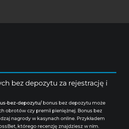
ych bez depozytu za rejestrację i
onus-bez-depozytu/
bonus bez depozytu może
 obrotów czy premii pieniężnej. Bonus bez
odzaj nagrody w kasynach online. Przykładem
ossBet, którego recenzję znajdziesz w nim.