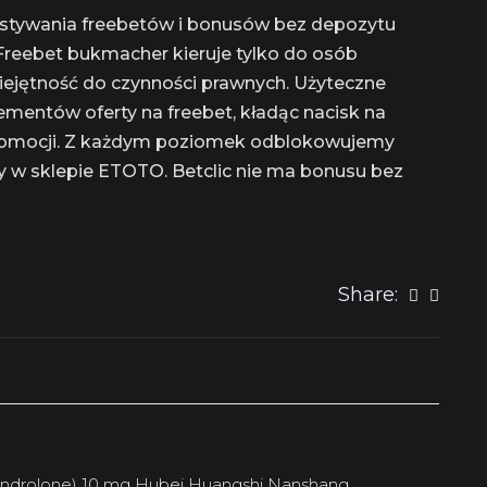
zystywania freebetów i bonusów bez depozytu
. Freebet bukmacher kieruje tylko do osób
iejętność do czynności prawnych. Użyteczne
mentów oferty na freebet, kładąc nacisk na
promocji. Z każdym poziomek odblokowujemy
 w sklepie ETOTO. Betclic nie ma bonusu bez
Share:
androlone) 10 mg Hubei Huangshi Nanshang