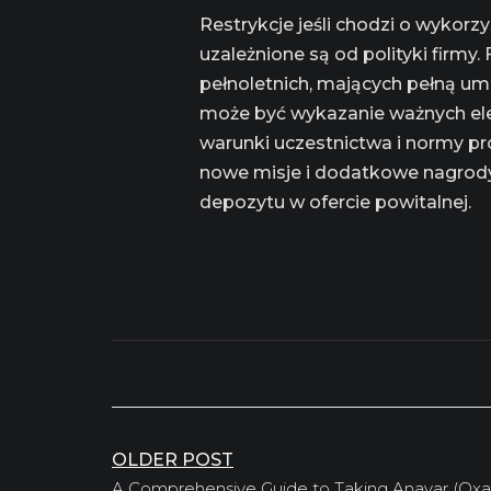
Restrykcje jeśli chodzi o wykor
uzależnione są od polityki firmy
pełnoletnich, mających pełną um
może być wykazanie ważnych ele
warunki uczestnictwa i normy 
nowe misje i dodatkowe nagrody
depozytu w ofercie powitalnej.
OLDER POST
A Comprehensive Guide to Taking Anavar (Ox