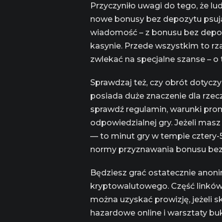
Przyczyniło uwagi do tego, że lud
nowe bonusy bez depozytu psują
wiadomość – z bonusu bez depo
kasynie. Przede wszystkim to rz
zwlekać na specjalne szanse – o
Sprawdzaj też, czy obrót dotyczy
posiada duże znaczenie dla rzeczy
sprawdź regulamin, warunki promo
odpowiedzialnej gry. Jeżeli masz
— to minut gry w tempie cztery-
normy przyznawania bonusu bez
Będziesz grać ostatecznie anoni
kryptowalutowego. Część linków 
można uzyskać prowizję, jeżeli sk
hazardowe online i warsztaty buk